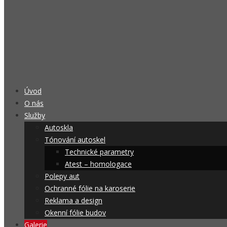
Úvod
O nás
Služby
Autoskla
Tónování autoskel
Technické parametry
Atest – homologace
Polepy aut
Ochranné fólie na karoserie
Reklama a design
Okenní fólie budov
Galerie